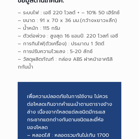
– ระบบไฟ : เอซี 220 โวลต์ + – 10% 50 เฮิร์ทซ์
– ขนาด : 91 x 70 x 36 มม.(กว้างxยาวxลึก)
– น้ำหนัก : 115 กรัม
– ตัวต่อพ่วง : สูงสุด 16 แอมป์. 220 โวลท์ เอซี
– การกินไฟ(ตัวเครื่อง) : ประมาณ 1 วัตต์
– การปรับความไวแสง : 5-20 ลักซ์
– วัสดุผลิตภัณฑ์ : กล่อง ABS ฝาหน้าอาคริลิ
กกันน้ำ
เพื่อความปลอดภัยในการใช้งาน ไม่ควร
ต่อโหลดเกินจากคำแนะนำตามตารางข้าง
ล่าง เนื่องจากโหลดแต่ละชนิดมีกระแส
กระชากแตกต่างกันตามชนิดและยี่ห้อ
ของโหลด
– หลอดไส้ : หลอดรวมกันไม่เกิน 1700