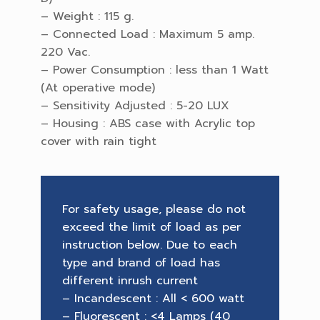
– Weight : 115 g.
– Connected Load : Maximum 5 amp.
220 Vac.
– Power Consumption : less than 1 Watt
(At operative mode)
– Sensitivity Adjusted : 5-20 LUX
– Housing : ABS case with Acrylic top
cover with rain tight
For safety usage, please do not
exceed the limit of load as per
instruction below. Due to each
type and brand of load has
different inrush current
– Incandescent : All < 600 watt
– Fluorescent : <4 Lamps (40