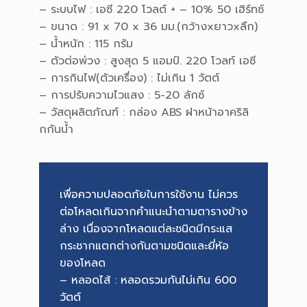
– ระบบไฟ : เอซี 220 โวลต์ + – 10% 50 เฮิร์ทซ์
– ขนาด : 91 x 70 x 36 มม.(กว้างxยาวxลึก)
– น้ำหนัก : 115 กรัม
– ตัวต่อพ่วง : สูงสุด 5 แอมป์. 220 โวลท์ เอซี
– การกินไฟ(ตัวเครื่อง) : ไม่เกิน 1 วัตต์
– การปรับความไวแสง : 5-20 ลักซ์
– วัสดุผลิตภัณฑ์ : กล่อง ABS ฝาหน้าอาคริลิ
กกันน้ำ
เพื่อความปลอดภัยในการใช้งาน ไม่ควร
ต่อโหลดเกินจากคำแนะนำตามตารางข้าง
ล่าง เนื่องจากโหลดแต่ละชนิดมีกระแส
กระชากแตกต่างกันตามชนิดและยี่ห้อ
ของโหลด
– หลอดไส้ : หลอดรวมกันไม่เกิน 600
วัตต์