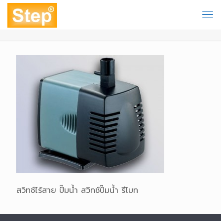
สวิทช์ไร้สาย ปั๊มน้ำ สวิทช์ปั๊มน้ำ รีโมท