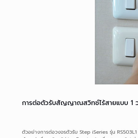
การต่อตัวรับสัญญาณสวิทช์ไร้สายแบบ 1 
ตัวอย่างการต่อวงจรตัวรับ Step iSeries รุ่น RS503L1 