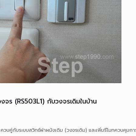
วงจร (RS503L1) กับวงจรเดิมในบ้าน
ควบคู่กับระบบสวิทช์ฝาผนังเ
ดิม (วงจรเดิม) และเพิ่มรีโมทควบคุมการ