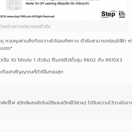
ัวอย่างการต่อวงจรตัวรับ
 ควบคุมผ่านสิ่งกีดขวางได้รอบทิศทาง ตัวรับสามารถซ่อนใต้ฝ้า หร
 เมตร*
(หรื
อ 10 โค้ดต่อ 1 ตัวรับ) รีโมทใช้ได้ทั้งรุ่น R602 ถึง R615X3
ะดึงเสาสัญญาณที่ตัวรีโมทจนสุด
ทช์หรี่ไฟ สวิทช์แสงอัตโนมัติและสวิทช์ไร้สาย) ได้รับความไว้วางใจจาก