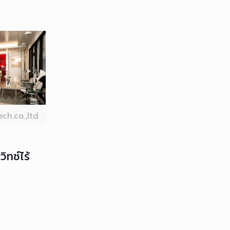
ch.co.,ltd
ทช์ไร้