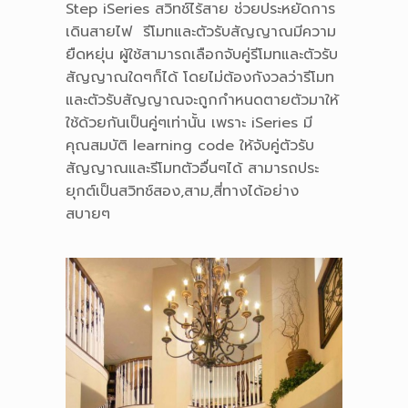
Step iSeries สวิทช์ไร้สาย ช่วยประหยัดการ
เดินสายไฟ รีโมทและตัวรับสัญญาณมีความ
ยืดหยุ่น ผู้ใช้สามารถเลือกจับคู่รีโมทและตัวรับ
สัญญาณใดๆก็ได้ โดยไม่ต้องกังวลว่ารีโมท
และตัวรับสัญญาณจะถูกกำหนดตายตัวมาให้
ใช้ด้วยกันเป็นคู่ๆเท่านั้น เพราะ iSeries มี
คุณสมบัติ learning code ให้จับคู่ตัวรับ
สัญญาณและรีโมทตัวอื่นๆได้ สามารถประ
ยุกต์เป็นสวิทช์สอง,สาม,สี่ทางได้อย่าง
สบายๆ