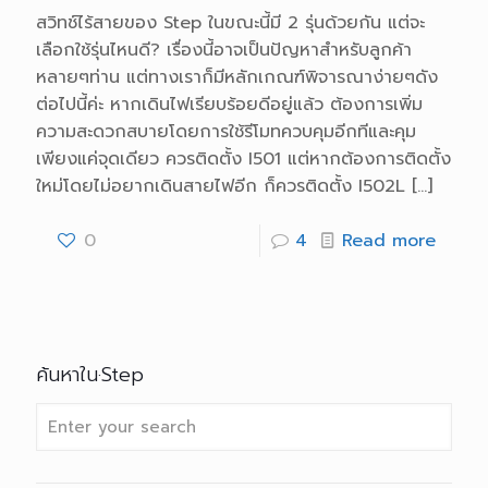
สวิทช์ไร้สายของ Step ในขณะนี้มี 2 รุ่นด้วยกัน แต่จะ
เลือกใช้รุ่นไหนดี? เรื่องนี้อาจเป็นปัญหาสำหรับลูกค้า
หลายๆท่าน แต่ทางเราก็มีหลักเกณฑ์พิจารณาง่ายๆดัง
ต่อไปนี้ค่ะ หากเดินไฟเรียบร้อยดีอยู่แล้ว ต้องการเพิ่ม
ความสะดวกสบายโดยการใช้รีโมทควบคุมอีกทีและคุม
เพียงแค่จุดเดียว ควรติดตั้ง I501 แต่หากต้องการติดตั้ง
ใหม่โดยไม่อยากเดินสายไฟอีก ก็ควรติดตั้ง I502L
[…]
0
4
Read more
ค้นหาใน·Step